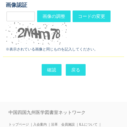
画像認証
画像の調整
コードの変更
※表示されている画像と同じものを記入してください。
中国四国九州医学図書室ネットワーク
トップページ
｜
入会案内
｜
沿革 会員施設
｜
ILLについて
｜