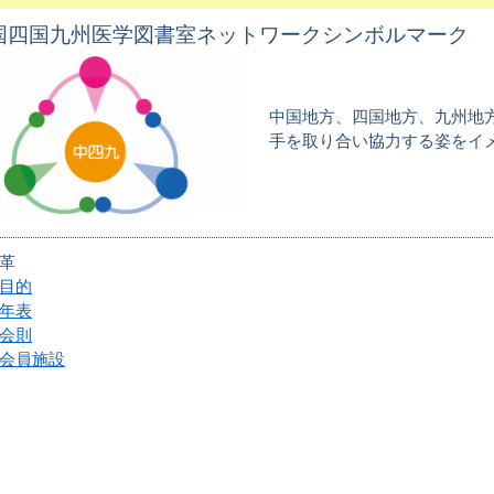
国四国九州医学図書室ネットワークシンボルマーク
中国地方、四国地方、九州地
手を取り合い協力する姿をイ
革
目的
年表
会則
会員施設